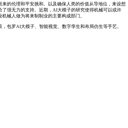
来的伦理和平安挑和。以及确保人类的价值从导地位，来设想
了强无力的支持。近期，AI大模子的研究使得机械可以或许
业机械人做为将来制制业的主要构成部门。
，包罗AI大模子、智能视觉、数字孪生和布局仿生等手艺。