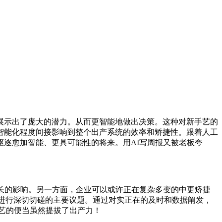
示出了庞大的潜力。从而更智能地做出决策。这种对新手艺的
智能化程度间接影响到整个出产系统的效率和矫捷性。跟着人工
逐愈加智能、更具可能性的将来。用AI写周报又被老板夸
长的影响。另一方面，企业可以或许正在复杂多变的中更矫捷
要进行深切切磋的主要议题。通过对实正在的及时和数据阐发，
艺的便当虽然提拔了出产力！