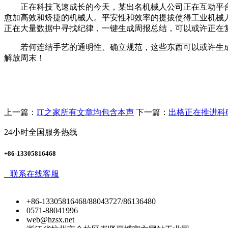
正在科技飞速成长的今天，某出名机械人公司正在互动平台
愈加高效和矫捷的机械人。平安性和效率的提拔使得工业机械
正在大量数据中寻找纪律，一键生成周报总结，可以或许正在
若何连结手艺的通明性、确立规范，这些东西可以或许生成高
解放周末！
上一篇：
IT之家所有文章均包含本声
下一篇：
出格正在推进科
24小时全国服务热线
+86-13305816468
联系在线客服
+86-13305816468/88043727/86136480
0571-88041996
web@hzsx.net