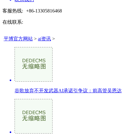
客服热线:
+86-13305816468
在线联系:
平博官方网站
>
ai资讯
>
谷歌放弃不开发武器AI承诺引争议：前高管吴恩达