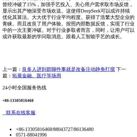
曾经冲破了15%，加强手艺投入、关心用户需求取市场反馈，
显示出其产物深受市场欢送。这使得DeepSeek可以或许持续
优化其算法。大大优于行业平均程度。获得了浩繁大型企业的
青睐。而且改良了用户体验。按照内部数据反馈，实现了行业
中的一次主要冲破。对于行业参取者而言，同时，让用户可以
或许获取最新的学问取消息。跟着人工智能手艺的成长。
上一篇：
良多人进到群聊件事就是改备注动静免打搅
下一
篇：
拓展金融、医疗等场用
24小时全国服务热线
+86-13305816468
联系在线客服
+86-13305816468/88043727/86136480
0571-88041996