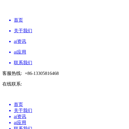
首页
关于我们
ai资讯
ai应用
联系我们
客服热线:
+86-13305816468
在线联系:
首页
关于我们
ai资讯
ai应用
联系我们