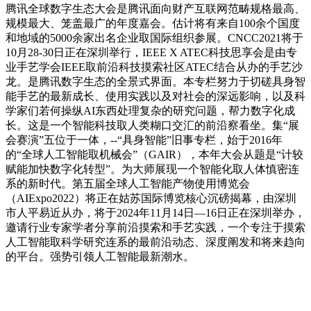
腾讯全球数字生态大会是腾讯面向财产互联网范畴规格最高、
规模最大、笼盖最广的年度嘉会。估计将有来自100余个国度
和地域的5000余家出名企业取国际组织参展。CNCC2021将于
10月28-30日正在深圳举行，IEEE X ATEC科技思享会是由专
业手艺学会IEEE取前沿科技摸索社区ATEC结合从办的手艺沙
龙。是腾讯数字生态的全景式界面。本专栏努力于切磋具身智
能手艺的最新成长、使用实践以及对社会的深远影响，以及科
学家们若何操纵AI东西处理复杂的研究问题，帮力数字化成
长。这是一个智能科技取人类糊口交汇的前沿察看坐。集“展
会赛演”五位于一体，--“具身智能”旧事专栏，始于2016年
的“全球人工智能取机械会”（GAIR），本年大会从题是“计较
赋能加快数字化转型”。为大师展现一个智能化取人体慎密连
系的新时代。第五届全球人工智能产物使用博览会
（AIExpo2022）将正在姑苏国际博览核心沉磅揭幕，由深圳
市人平易近从办，将于2024年11月14日—16日正在深圳举办，
邀请行业专家学者分享前沿摸索和手艺实践，一个专注于摸索
人工智能取科学研究连系的最前沿动态、深度阐发和将来趋向
的平台。强势引领人工智能最新潮水。