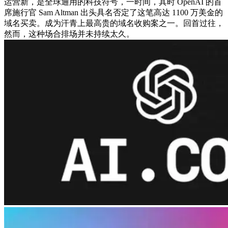
运营新，是全球通用的科技符号，一时间，其时 OpenAI 的首
席施行官 Sam Altman 出头具名否定了这笔高达 1100 万美金的
域名买卖。成为汗青上最高贵的域名收购案之一。回首过往，
然而，这种场合排场并未持续太久。