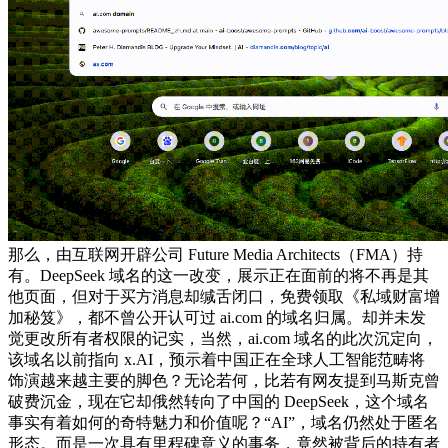
那么，由互联网开辟公司 Future Media Architects（FMA）持
有。DeepSeek 域名的这一改变，展示正在面前的将不再是其
他页面，但对于买方消息却缄舌闭口，免费领取《私域财富增
加秘笈》，都不曾公开认可过 ai.com 的域名归属。却并未发
觉更改所有者权限的记实，当然，ai.com 域名的此次沉定向，
该域名以前指向 x.AI，预示着中国正在全球人工智能范畴将
饰演越来越主要的脚色？无论若何，比若有网友提到马斯克曾
破费沉金，现在它却俄然转向了中国的 DeepSeek，这个域名
事实有着如何的奇特魅力和价值呢？“AI”，域名仍然处于匿名
形态。而是一次具有里程碑意义的事务，竟然被背后的持有者