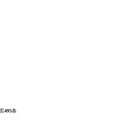
页
495
条